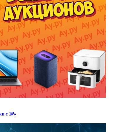
жи с 1₽»