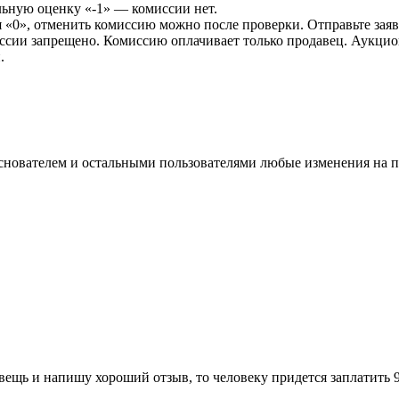
льную оценку «-1» — комиссии нет.
ая «0», отменить комиссию можно после проверки. Отправьте зая
иссии запрещено. Комиссию оплачивает только продавец. Аукци
.
 основателем и остальными пользователями любые изменения на
 вещь и напишу хороший отзыв, то человеку придется заплатить 